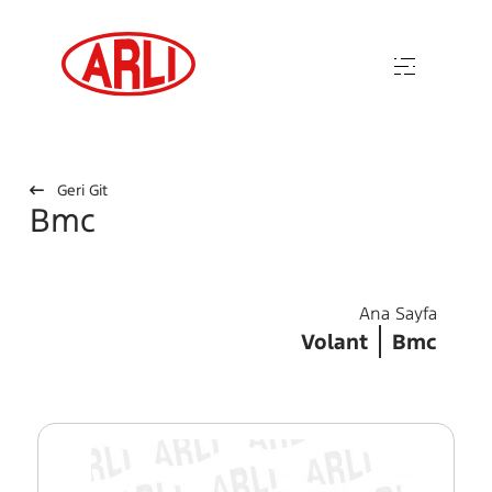
Geri Git
Bmc
Ana Sayfa
Volant
Bmc