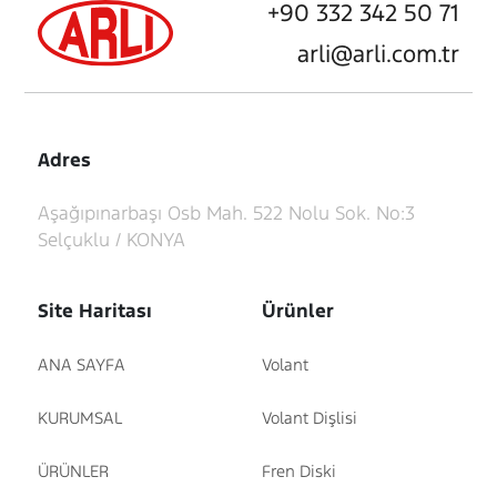
+90 332 342 50 71
arli@arli.com.tr
Adres
Aşağıpınarbaşı Osb Mah. 522 Nolu Sok. No:3
Selçuklu / KONYA
Site Haritası
Ürünler
ANA SAYFA
Volant
KURUMSAL
Volant Dişlisi
ÜRÜNLER
Fren Diski