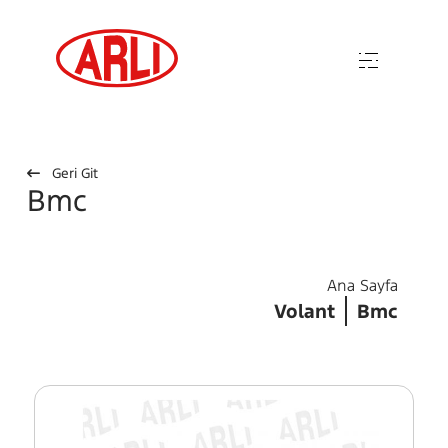
Geri Git
Bmc
Ana Sayfa
Volant
Bmc