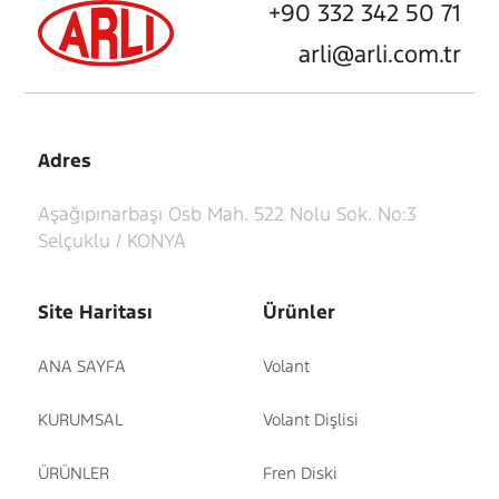
+90 332 342 50 71
arli@arli.com.tr
Adres
Aşağıpınarbaşı Osb Mah. 522 Nolu Sok. No:3
Selçuklu / KONYA
Site Haritası
Ürünler
ANA SAYFA
Volant
KURUMSAL
Volant Dişlisi
ÜRÜNLER
Fren Diski