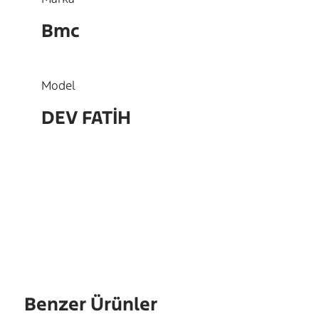
Bmc
Model
DEV FATİH
OEM
2K56394,2K87293
Benzer Ürünler