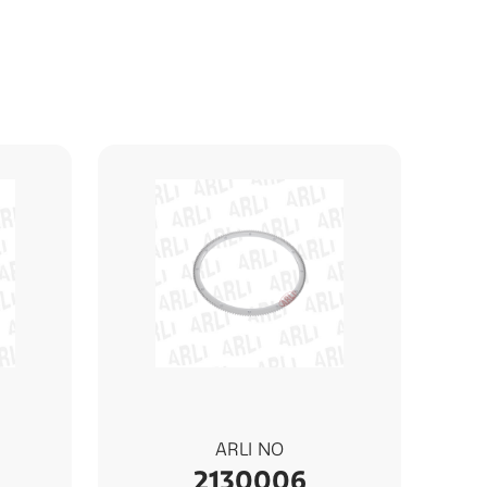
ARLI NO
2130006