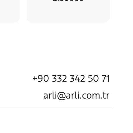
+90 332 342 50 71
arli@arli.com.tr