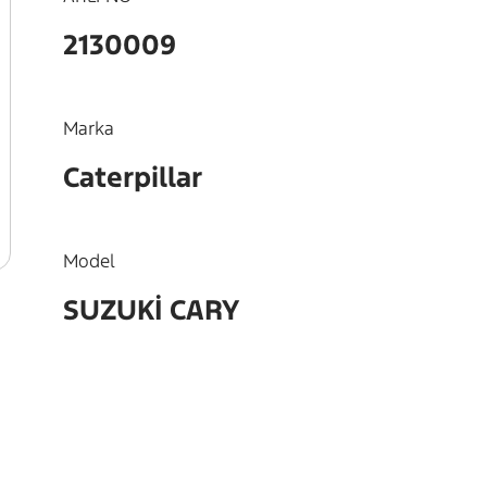
2130009
Marka
Caterpillar
Model
SUZUKİ CARY
OEM
12622M7200