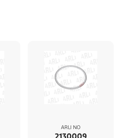
ARLI NO
2130009