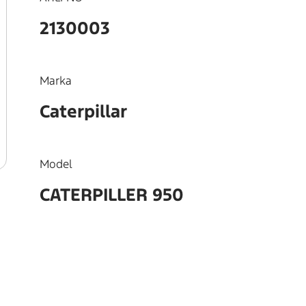
2130003
Marka
Caterpillar
Model
CATERPILLER 950
OEM
7N9145