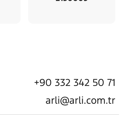
+90 332 342 50 71
arli@arli.com.tr