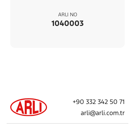
ARLI NO
1040003
+90 332 342 50 71
arli@arli.com.tr