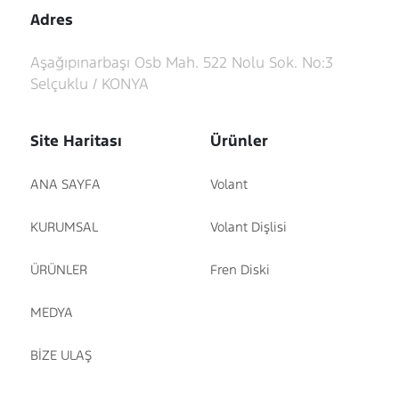
Adres
Aşağıpınarbaşı Osb Mah. 522 Nolu Sok. No:3
Selçuklu / KONYA
Site Haritası
Ürünler
ANA SAYFA
Volant
KURUMSAL
Volant Dişlisi
ÜRÜNLER
Fren Diski
MEDYA
BİZE ULAŞ