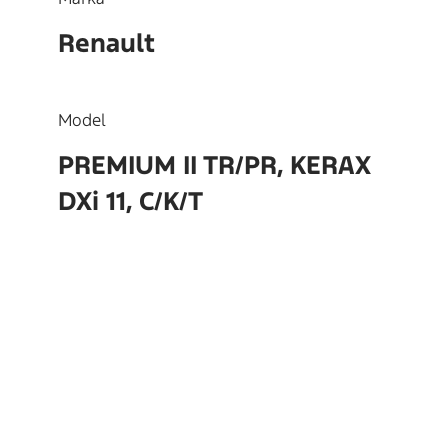
Renault
Model
PREMIUM II TR/PR, KERAX
DXi 11, C/K/T
OEM
7421825230