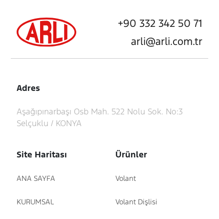
+90 332 342 50 71
arli@arli.com.tr
Adres
Aşağıpınarbaşı Osb Mah. 522 Nolu Sok. No:3
Selçuklu / KONYA
Site Haritası
Ürünler
ANA SAYFA
Volant
KURUMSAL
Volant Dişlisi