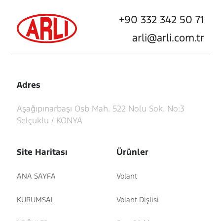
+90 332 342 50 71
arli@arli.com.tr
Adres
Aşağıpınarbaşı Osb Mah. 522 Nolu Sok. No:3
Selçuklu / KONYA
Site Haritası
Ürünler
ANA SAYFA
Volant
KURUMSAL
Volant Dişlisi