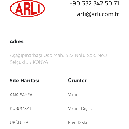
+90 332 342 50 71
arli@arli.com.tr
Adres
Aşağıpınarbaşı Osb Mah. 522 Nolu Sok. No:3
Selçuklu / KONYA
Site Haritası
Ürünler
ANA SAYFA
Volant
KURUMSAL
Volant Dişlisi
ÜRÜNLER
Fren Diski