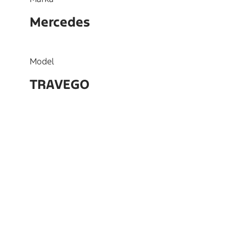
Mercedes
Model
TRAVEGO
OEM
5410301105,5410300305,5410
300705,5410301205,5410300
805,326594000080,3265940
00091,326594000138