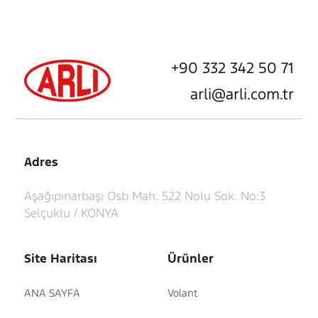
+90 332 342 50 71
arli@arli.com.tr
Adres
Aşağıpınarbaşı Osb Mah. 522 Nolu Sok. No:3
Selçuklu / KONYA
Site Haritası
Ürünler
ANA SAYFA
Volant