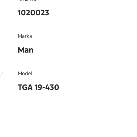
1020023
Marka
Man
Model
TGA 19-430
OEM
51023015259, 51023015210, 5102