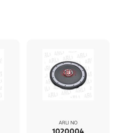
ARLI NO
1020004