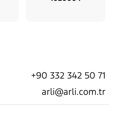
+90 332 342 50 71
arli@arli.com.tr