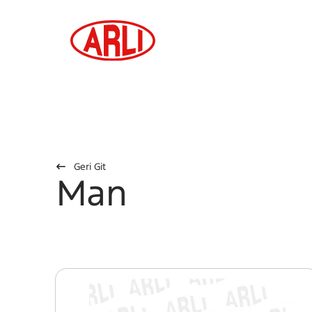
Geri Git
Man