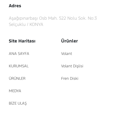
Adres
Aşağıpınarbaşı Osb Mah. 522 Nolu Sok. No:3
Selçuklu / KONYA
Site Haritası
Ürünler
ANA SAYFA
Volant
KURUMSAL
Volant Dişlisi
ÜRÜNLER
Fren Diski
MEDYA
BİZE ULAŞ