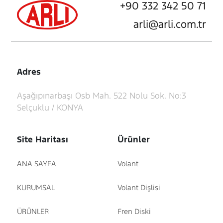
+90 332 342 50 71
arli@arli.com.tr
Adres
Aşağıpınarbaşı Osb Mah. 522 Nolu Sok. No:3
Selçuklu / KONYA
Site Haritası
Ürünler
ANA SAYFA
Volant
KURUMSAL
Volant Dişlisi
ÜRÜNLER
Fren Diski