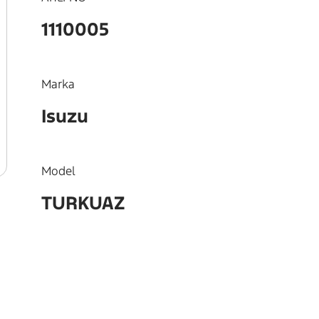
1110005
Marka
Isuzu
Model
TURKUAZ
OEM
897166516