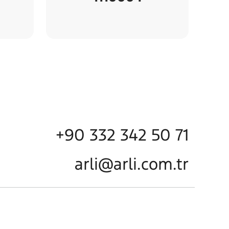
+90 332 342 50 71
arli@arli.com.tr