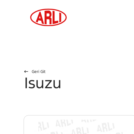
Geri Git
Isuzu