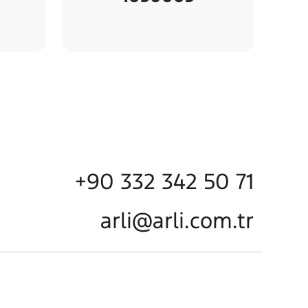
+90 332 342 50 71
arli@arli.com.tr