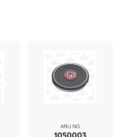
ARLI NO
1050003