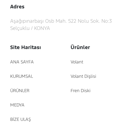
Adres
Aşağıpınarbaşı Osb Mah. 522 Nolu Sok. No:3
Selçuklu / KONYA
Site Haritası
Ürünler
ANA SAYFA
Volant
KURUMSAL
Volant Dişlisi
ÜRÜNLER
Fren Diski
MEDYA
BİZE ULAŞ