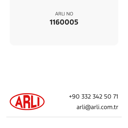
ARLI NO
1160005
+90 332 342 50 71
arli@arli.com.tr