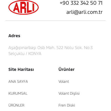
+90 332 342 50 71
arli@arli.com.tr
Adres
Aşağıpınarbaşı Osb Mah. 522 Nolu Sok. No:3
Selçuklu / KONYA
Site Haritası
Ürünler
ANA SAYFA
Volant
KURUMSAL
Volant Dişlisi
ÜRÜNLER
Fren Diski