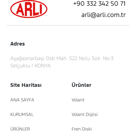
+90 332 342 50 71
arli@arli.com.tr
Adres
Aşağıpınarbaşı Osb Mah. 522 Nolu Sok. No:3
Selçuklu / KONYA
Site Haritası
Ürünler
ANA SAYFA
Volant
KURUMSAL
Volant Dişlisi
ÜRÜNLER
Fren Diski