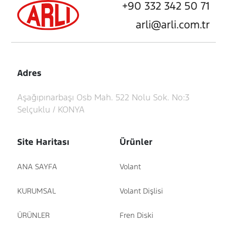
+90 332 342 50 71
arli@arli.com.tr
Adres
Aşağıpınarbaşı Osb Mah. 522 Nolu Sok. No:3
Selçuklu / KONYA
Site Haritası
Ürünler
ANA SAYFA
Volant
KURUMSAL
Volant Dişlisi
ÜRÜNLER
Fren Diski