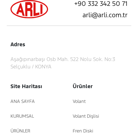
+90 332 342 50 71
arli@arli.com.tr
Adres
Aşağıpınarbaşı Osb Mah. 522 Nolu Sok. No:3
Selçuklu / KONYA
Site Haritası
Ürünler
ANA SAYFA
Volant
KURUMSAL
Volant Dişlisi
ÜRÜNLER
Fren Diski