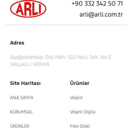
+90 332 342 50 71
arli@arli.com.tr
Adres
Aşağıpınarbaşı Osb Mah. 522 Nolu Sok. No:3
Selçuklu / KONYA
Site Haritası
Ürünler
ANA SAYFA
Volant
KURUMSAL
Volant Dişlisi
ÜRÜNLER
Fren Diski